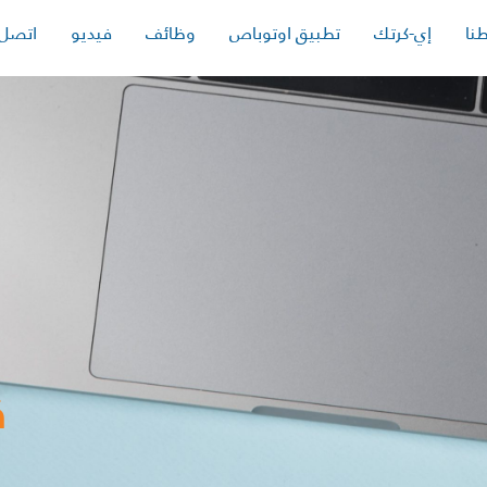
نا
إي-كرتك
تطبيق اوتوباص
وظائف
فيديو
اتصل 
ق