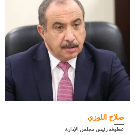
صلاح اللوزي
عطوفه ﺭﺋﻴﺲ ﻣﺠﻠﺲ اﻹﺩاﺭﺓ