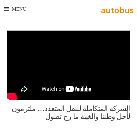
MENU
الشركة المتكاملة للنقل المتعدد… ملتزمون
لأجل وطننا والغيبة ما رح تطول