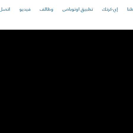
نا
إي-كرتك
تطبيق اوتوباص
وظائف
فيديو
اتصل 