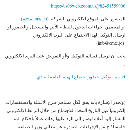
https://us06web.zoom.us/j/82451559906
المنشور على الموقع الالكتروني للشركة (
www.cmtc.jo
)
والمتضمن اجراءات الدخول للنظام الآلي والتسجيل والحضور او
ارسال التوكيل لهذا الاجتماع على البريد الالكتروني
(info@cmtc.jo)
يجب ان ترسل قسائم التوكيل و/أو التفويض على البريد الالكتروني
.
قسيمة توكيل حضور اجتماع الهيئة العامة العادي
(وتجدر الإشارة بأنه يحق لكل مساهم طرح الأسئلة والاستفسارات
إلكترونياً قبل التاريخ المحدد للاجتماع من خلال الرابط الإلكتروني
المشار إليه أعلاه ليصار إلى الرد عليها وذلك عملاً بأحكام البند
خامساً / ج من الإجراءات الصادرة عن معالي وزير الصناعة