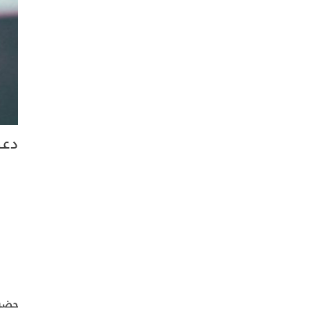
دعو
حضرا