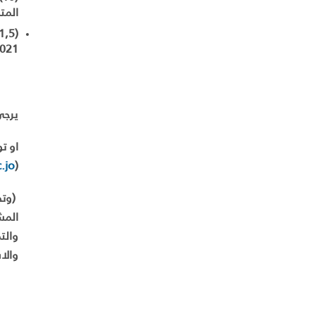
المت
021 .
يرجى
او ت
.jo
(
(وتج
المشا
والاس