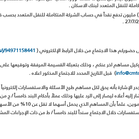
كاملة للنقل المتعدد لبنك الاسكان .
27/7/2
 حضوركم هذا الاجتماع من خلال الرابط الإلكتروني
(
s/j/94971158441
وكيل مساهم اخر عنكم ، وذلك بتعبئة القسيمة المرفقة وتوقيعها على ان
info@cmtc
)
قبل التاريخ المحدد للاجتماع المذكور اعلاه .
در الإشارة بأنه يحق لكل مساهم طرح الأسئلة والاستفسارات إلكترونياً قب
ر إليه أعلاه ليصار إلى الرد عليها وذلك عملاً بأحكام البند خامساً / ج م
والتموين، علماً بأن المسا
تفسارات خلال الاجتماع سنداً للبند خامساً / ط من ذات الإجراءات المشار 