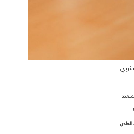
سنوي
لمتعدد
 العادي