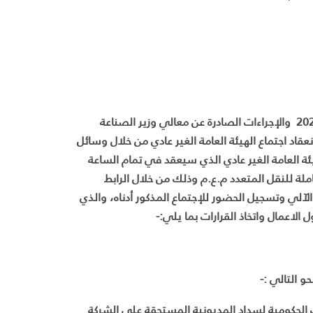
عملاً بأحكام قانون الدفاع رقم (13) لسنة 1992 وأمر الدفاع رقم (5) لسنة 2020 والإجراءات الصادرة عن معالي وزير الصناعة
لاه وموافقته على انعقاد اجتماع الهيئة العامة الغير عادي من خلال وسائل
ئة العامة الغير عادي الذي سيعقد في تمام الساعة
6/04/2 لمساهمي الشركة المتكاملة للنقل المتعدد م.ع.م وذلك من خلال الرابط
آلي وتسجيل الحضور للإجتماع المذكور أدناه، والذي
ل الاعمال واتخاذ القرارات بما يلي:-
ارات الحكومية لسداد المديونية المستحقة على الشركة