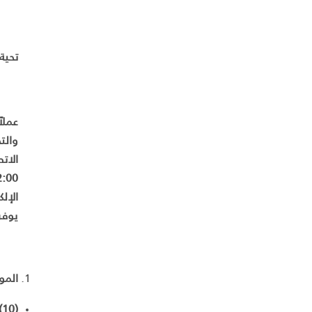
تحية 
الات
الإل
يوفر
الموافقة
(