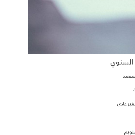
 السنوي
لمتعدد
لغير
عادي
سنويم