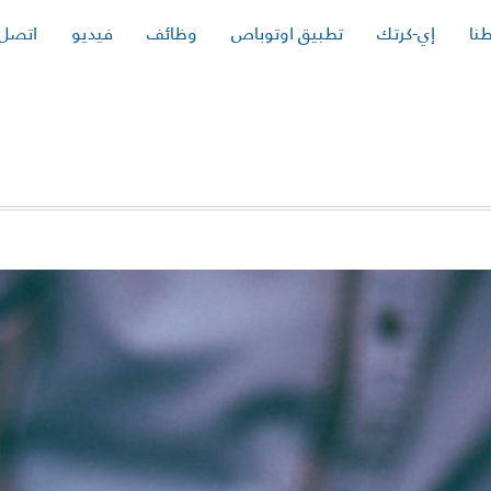
نا
إي-كرتك
تطبيق اوتوباص
وظائف
فيديو
اتصل 
ABOUT
AMRQ88@GMAIL.
POSTS B