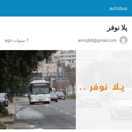
autobus
ﻳﻼ ﻧﻮﻓﺮ
amrq88@gmail.com
7 سنوات ago